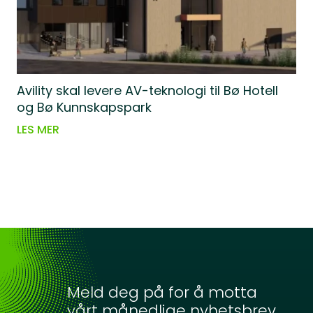
Avility skal levere AV-teknologi til Bø Hotell
og Bø Kunnskapspark
LES MER
Meld deg på for å motta
vårt månedlige nyhetsbrev