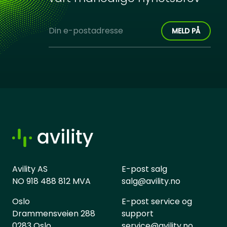
Avility AS
E-post salg
NO 918 488 812 MVA
salg@avility.no
Oslo
E-post service og
Drammensveien 288
support
0283 Oslo
service@avility.no