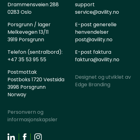
Drammensveien 288
support
0283 Oslo
service@avility.no
Porsgrunn / lager
E-post generelle
Melkevegen 13/11
henvendelser
3919 Porsgrunn
post@avility.no
Telefon (sentralbord):
E-post faktura
+47 35 53 95 55
faktura@avility.no
Postmottak
Designet og utviklet av
Postboks 1720 Vestsida
Edge Branding
3998 Porsgrunn
Norway
Personvern og
informasjonskapsler